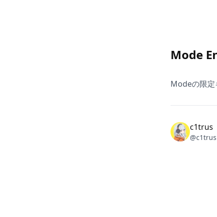
Mode En
Modeの限定
c1trus
@
c1trus