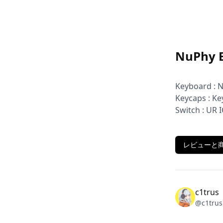
NuPhy 
Keyboard : 
Keycaps : Ke
Switch : UR I
レビューと商
c1trus
@
c1trus