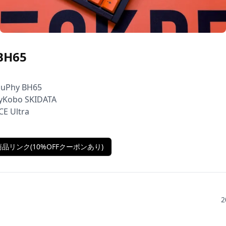
BH65
NuPhy BH65

yKobo SKIDATA

CE Ultra
品リンク(10%OFFクーポンあり)
2