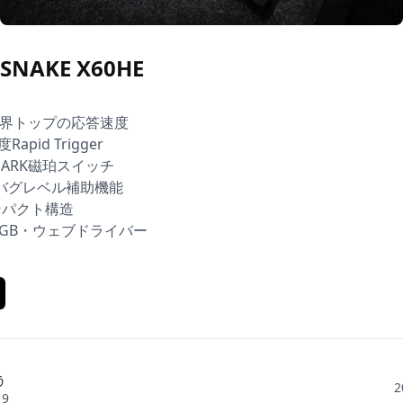
NAKE X60HE
s世界トップの応答速度

apid Trigger

SHARK磁珀スイッチ

ysバグレベル補助機能

パクト構造

RGB・ウェブドライバー
ぅ
2
_9