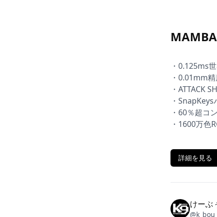
MAMBAS
・0.125m
・0.01mm精度R
・ATTACK 
・SnapKe
・60％超コン
・1600万色
詳細を見る
けーぶ
@
k_bou