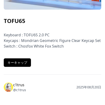
TOFU65
Keyboard : TOFU65 2.0 PC

Keycaps : Mondrian Geometric Figure Clear Keycap Set

Switch : Chosfox White Fox Switch
キーキャップ
c1trus
2025年08月20日
@
c1trus