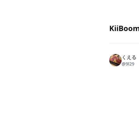
KiiBoo
くえる
@
9l29