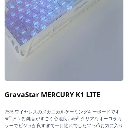
GravaStar MERCURY K1 LITE
75% ワイヤレスのメカニカルゲーミングキーボードです
⌨️⿻*.˚◌打鍵音がすごく心地良い𝜗𝜚ꜝꜝ クリアなオーロラカ
ラーでビジュが良すぎて一目惚れでした🫶🏻ᰔᩚお気に入り