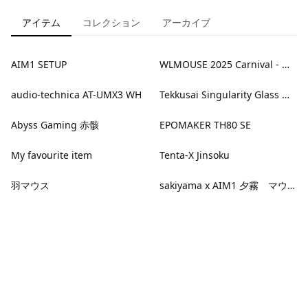
アイテム
コレクション
アーカイブ
AIM1 SETUP
WLMOUSE 2025 Carnival - Meow² -
audio-technica AT-UMX3 WH
Tekkusai Singularity Glass Mousepad
Abyss Gaming 赤骸
EPOMAKER TH80 SE
My favourite item
Tenta-X Jinsoku
羽マウス
sakiyama x AIM1 夕霧 マウスパッド