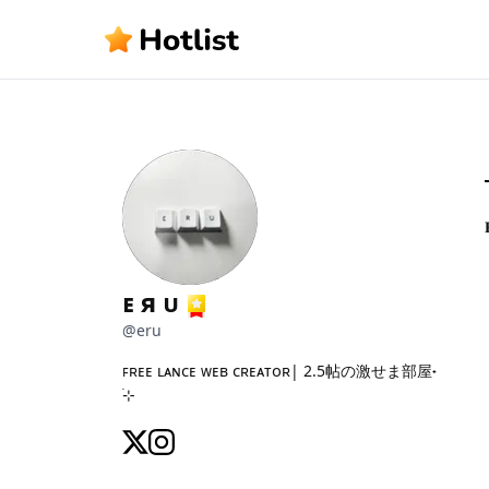
ᴇ я ᴜ
@
eru
ꜰʀᴇᴇ ʟᴀɴᴄᴇ ᴡᴇʙ ᴄʀᴇᴀᴛᴏʀ| 2.5帖の激せま部屋˖ 
࣪⊹ 